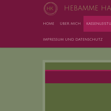
Zum
HEBAMME H
Hauptinhalt
springen
HOME
ÜBER MICH
KASSENLEIS
IMPRESSUM UND DATENSCHUTZ